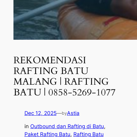
REKOMENDASI
RAFTING BATU
MALANG | RAFTING
BATU | 0858-5269-1077
Dec 12, 2025
—
Astia
by
in
Outbound dan Rafting di Batu
, 
Paket Rafting Batu
, 
Rafting Batu