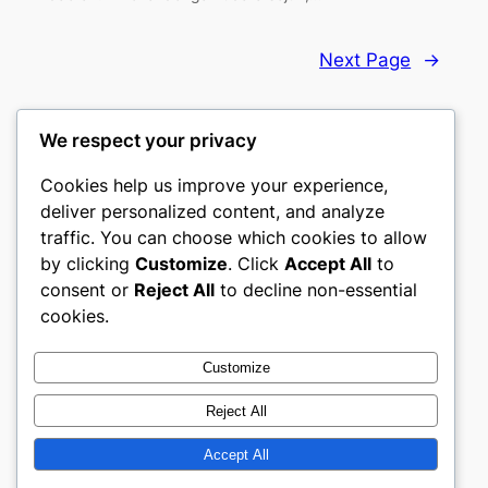
Next Page
→
We respect your privacy
Cookies help us improve your experience,
Batu Rafting
deliver personalized content, and analyze
traffic. You can choose which cookies to allow
Paket Rafting Batu Malang
by clicking
Customize
. Click
Accept All
to
consent or
Reject All
to decline non-essential
About
Privacy
Social
cookies.
Team
Privacy Policy
Facebook
History
Terms and Conditions
Instagram
Customize
Careers
Contact Us
Twitter/X
Reject All
Accept All
Designed with
WordPress