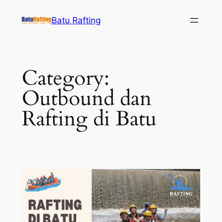
Skip
Batu Rafting
to
content
Category:
Outbound dan
Rafting di Batu