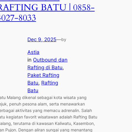
RAFTING BATU | 0858-
4027-8033
Dec 9, 2025
—
by
Astia
in
Outbound dan
Rafting di Batu
, 
Paket Rafting
Batu
, 
Rafting
Batu
atu Malang dikenal sebagai kota wisata yang
ejuk, penuh pesona alam, serta menawarkan
erbagai aktivitas yang memacu adrenalin. Salah
atu kegiatan favorit wisatawan adalah Rafting Batu
alang, terutama di kawasan Kaliwatu, Kasembon,
an Pujon. Dengan aliran sungai yang menantang