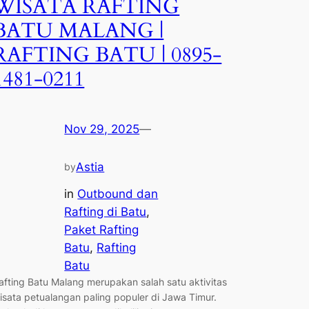
WISATA RAFTING
BATU MALANG |
RAFTING BATU | 0895-
1481-0211
Nov 29, 2025
—
Astia
by
in
Outbound dan
Rafting di Batu
, 
Paket Rafting
Batu
, 
Rafting
Batu
afting Batu Malang merupakan salah satu aktivitas
isata petualangan paling populer di Jawa Timur.