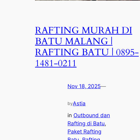
RAFTING MURAH DI
BATU MALANG |
RAFTING BATU | 0895-
1481-0211
Nov 18, 2025
—
Astia
by
in
Outbound dan
Rafting di Batu
, 
Paket Rafting
Batu
, 
Rafting