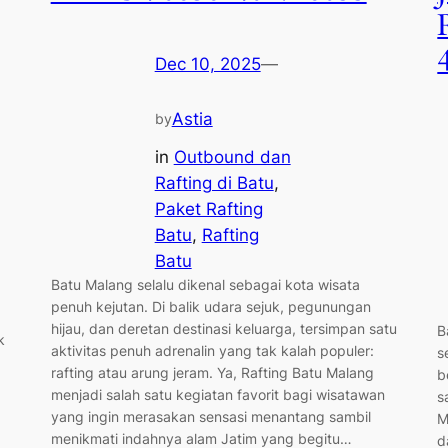
Dec 10, 2025
—
Astia
by
in
Outbound dan
Rafting di Batu
, 
Paket Rafting
Batu
, 
Rafting
Batu
Batu Malang selalu dikenal sebagai kota wisata
penuh kejutan. Di balik udara sejuk, pegunungan
hijau, dan deretan destinasi keluarga, tersimpan satu
B
k
aktivitas penuh adrenalin yang tak kalah populer:
s
rafting atau arung jeram. Ya, Rafting Batu Malang
b
menjadi salah satu kegiatan favorit bagi wisatawan
s
yang ingin merasakan sensasi menantang sambil
M
menikmati indahnya alam Jatim yang begitu…
d