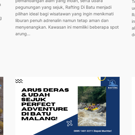
pemandangan alam yang indah, serta udara
T
h
pegunungan yang sejuk, Rafting Di Batu menjadi
u
pilihan ideal bagi wisatawan yang ingin menikmati
R
g
liburan penuh adrenalin namun tetap aman dan
i
menyenangkan. Kawasan ini memiliki beberapa spot
a
arung…
d