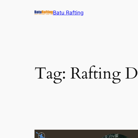
Skip
Batu Rafting
to
content
Tag:
Rafting D