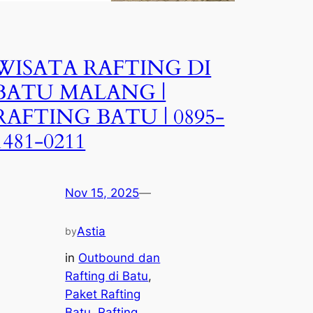
WISATA RAFTING DI
BATU MALANG |
RAFTING BATU | 0895-
1481-0211
Nov 15, 2025
—
Astia
by
in
Outbound dan
Rafting di Batu
, 
Paket Rafting
Batu
, 
Rafting