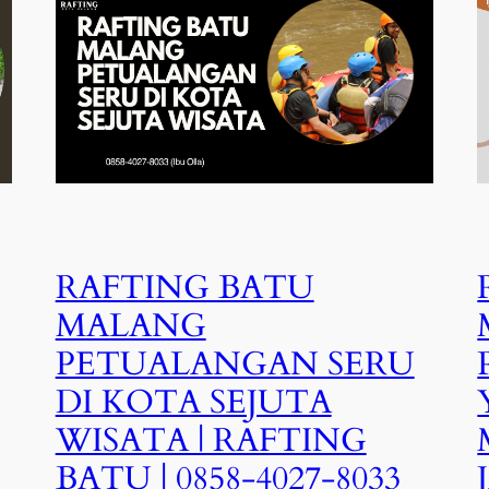
RAFTING BATU
MALANG
PETUALANGAN SERU
DI KOTA SEJUTA
WISATA | RAFTING
BATU | 0858-4027-8033