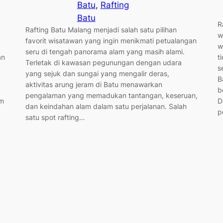
Batu
, 
Rafting
Batu
R
Rafting Batu Malang menjadi salah satu pilihan
w
favorit wisatawan yang ingin menikmati petualangan
w
seru di tengah panorama alam yang masih alami.
an
t
Terletak di kawasan pegunungan dengan udara
s
yang sejuk dan sungai yang mengalir deras,
B
aktivitas arung jeram di Batu menawarkan
b
pengalaman yang memadukan tantangan, keseruan,
am
D
dan keindahan alam dalam satu perjalanan. Salah
p
satu spot rafting…